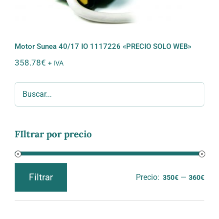
Motor Sunea 40/17 IO 1117226 «PRECIO SOLO WEB»
358.78
€
+ IVA
FIltrar por precio
Filtrar
Precio:
—
350€
360€
Precio
Precio
mínimo
máximo