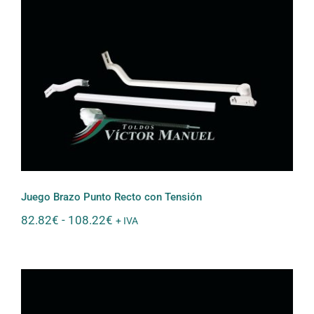
4.42€
hasta
7.82€
Juego Brazo Punto Recto con Tensión
Juego Brazo Punto Recto con Tensión
Rango
82.82
€
-
108.22
€
+ IVA
de
precios:
desde
82.82€
hasta
108.22€