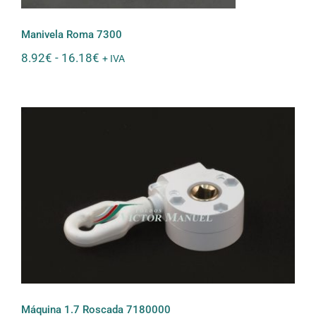
Manivela Roma 7300
Rango
8.92
€
-
16.18
€
+ IVA
de
precios:
desde
8.92€
hasta
16.18€
Máquina 1.7 Roscada 7180000
Máquina 1.7 Roscada 7180000