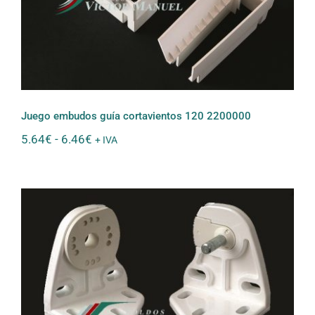
2200000
Juego embudos guía cortavientos 120 2200000
Rango
5.64
€
-
6.46
€
+ IVA
de
precios:
desde
5.64€
hasta
6.46€
Juego Soporte Jaraba 500100