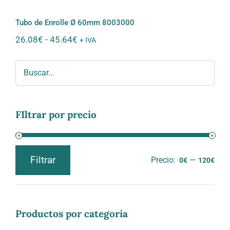
hasta
111.86€
Tubo de Enrolle Ø 60mm 8003000
Rango
26.08
€
-
45.64
€
+ IVA
de
precios:
desde
26.08€
hasta
45.64€
FIltrar por precio
Filtrar
Precio:
—
0€
120€
Precio
Precio
mínimo
máximo
Productos por categoria