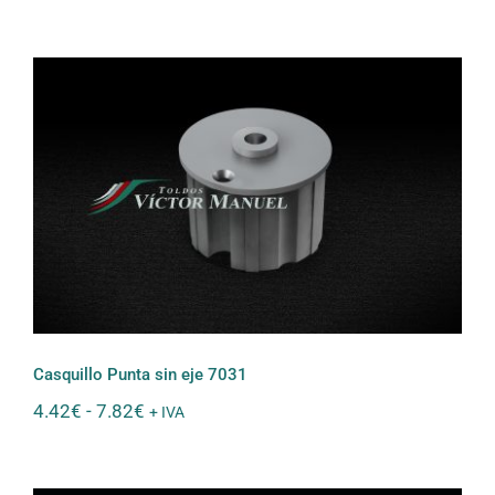
de
precios:
desde
5.00€
hasta
9.34€
Casquillo Punta sin eje 7031
Casquillo Punta sin eje 7031
Rango
4.42
€
-
7.82
€
+ IVA
de
precios:
desde