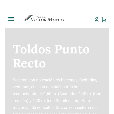
Saltar
al
contenido
Toggle
Navigation
Inicio
Toldos Punto
Tienda
Recto
Sobre Nosotros
Trabajos
Sistema con aplicación en balcones, fachadas,
ventanas, etc. con una salida máxima
Toldos
recomendada de 1,60 m. (Acodado), 1,40 m. (Con
Tensión) y 1,20 m. (con Semitensión). Para
Noti Toldos
mayor salida consultar. Brazos con sistema de