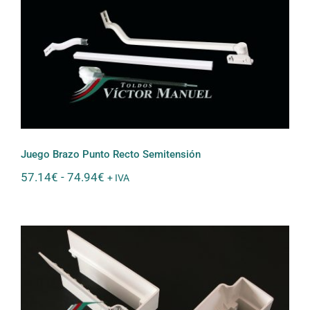
Juego Brazo Punto Recto Semitensión
Juego Brazo Punto Recto Semitensión
Rango
57.14
€
-
74.94
€
+ IVA
de
precios:
desde
57.14€
hasta
74.94€
Juego embudos guía cortavientos 120