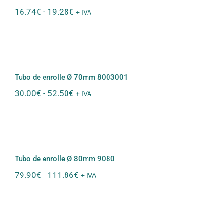
Rango
16.74
€
-
19.28
€
+ IVA
de
precios:
desde
16.74€
Tubo de enrolle Ø 70mm 8003001
hasta
19.28€
Tubo de enrolle Ø 70mm 8003001
Rango
30.00
€
-
52.50
€
+ IVA
de
precios:
desde
30.00€
Tubo de enrolle Ø 80mm 9080
hasta
52.50€
Tubo de enrolle Ø 80mm 9080
Rango
79.90
€
-
111.86
€
+ IVA
de
precios:
desde
79.90€
Tubo de Enrolle Ø 60mm 8003000