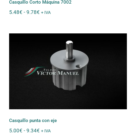
Casquillo Corto Máquina 7002
Rango
5.48
€
-
9.78
€
+ IVA
de
precios:
desde
5.48€
hasta
9.78€
Casquillo punta con eje
Casquillo punta con eje
Rango
5.00
€
-
9.34
€
+ IVA