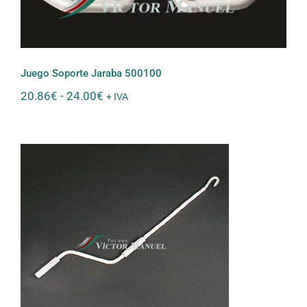
Juego Soporte Jaraba 500100
Rango
20.86
€
-
24.00
€
+ IVA
de
precios:
desde
20.86€
hasta
24.00€
Manivela Roma 7300