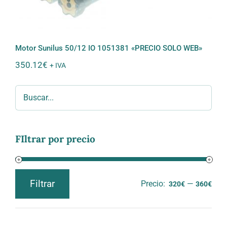
Motor Sunilus 50/12 IO 1051381 «PRECIO SOLO WEB»
350.12
€
+ IVA
FIltrar por precio
Filtrar
Precio:
—
320€
360€
Precio
Precio
mínimo
máximo