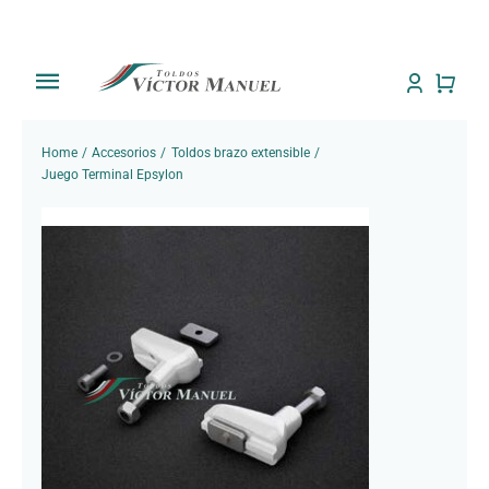
Saltar
al
contenido
Toggle
Navigation
Inicio
Home
Accesorios
Toldos brazo extensible
Juego Terminal Epsylon
Tienda
Sobre Nosotros
Trabajos
Toldos
Noti Toldos