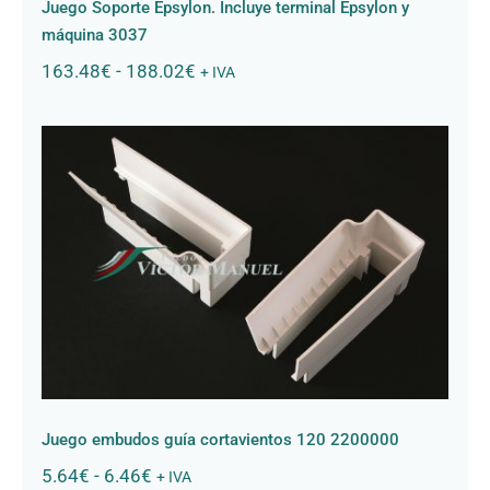
Juego Soporte Epsylon. Incluye terminal Epsylon y
máquina 3037
Rango
163.48
€
-
188.02
€
+ IVA
de
precios:
desde
163.48€
hasta
188.02€
Juego embudos guía cortavientos
120 2200000
Juego embudos guía cortavientos 120 2200000
Rango
5.64
€
-
6.46
€
+ IVA