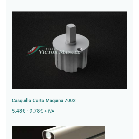
de
precios:
desde
5.64€
hasta
6.46€
Casquillo Corto Máquina 7002
Casquillo Corto Máquina 7002
Rango
5.48
€
-
9.78
€
+ IVA
de
precios:
desde
5.48€