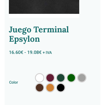
Contacto
Juego Terminal
Epsylon
Rango
16.60
€
-
19.08
€
+ IVA
de
precios:
desde
16.60€

hasta
Color
19.08€