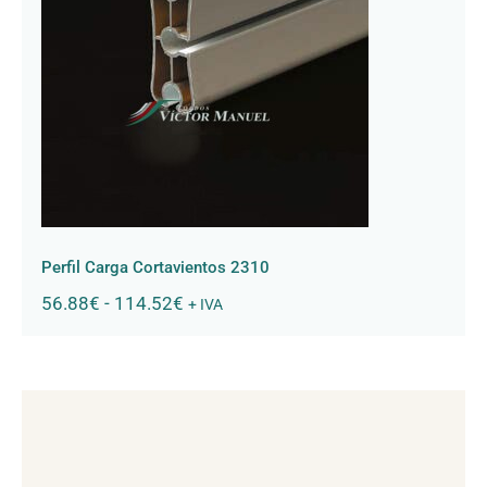
hasta
9.78€
Perfil Carga Cortavientos 2310
Perfil Carga Cortavientos 2310
Rango
56.88
€
-
114.52
€
+ IVA
de
precios:
desde
56.88€
hasta
114.52€