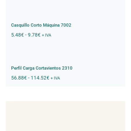
precios:
desde
Casquillo Corto Máquina 7002
5.64€
hasta
Casquillo Corto Máquina 7002
6.46€
Rango
5.48
€
-
9.78
€
+ IVA
de
precios:
desde
Perfil Carga Cortavientos 2310
5.48€
hasta
Perfil Carga Cortavientos 2310
9.78€
Rango
56.88
€
-
114.52
€
+ IVA
de
precios:
desde
56.88€
hasta
114.52€