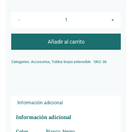
Contacto
Máquina
1.11
cantidad
Añadir al carrito
Categories:
Accesorios
,
Toldos brazo extensible
SKU:
36
Información adicional
Información adicional
Color
Blanco, Negro