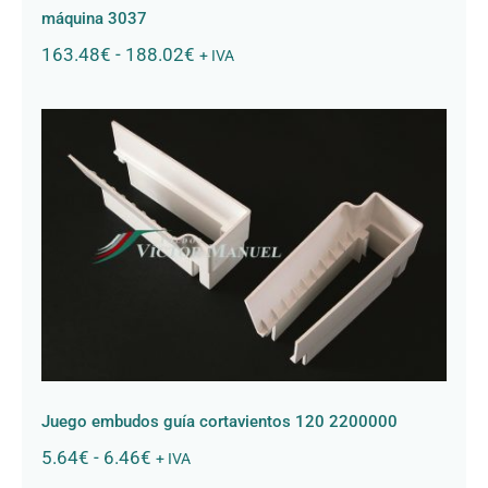
máquina 3037
Rango
163.48
€
-
188.02
€
+ IVA
de
precios:
desde
163.48€
hasta
188.02€
Juego embudos guía cortavientos
120 2200000
Juego embudos guía cortavientos 120 2200000
Rango
5.64
€
-
6.46
€
+ IVA
de