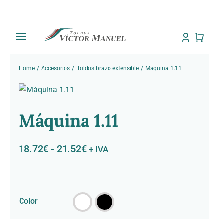
Saltar
al
contenido
Toggle
Navigation
Inicio
Home
Accesorios
Toldos brazo extensible
Máquina 1.11
Tienda
Máquina 1.11
Sobre Nosotros
Rango
18.72
€
-
21.52
€
Trabajos
+ IVA
de
precios:
Toldos
desde
18.72€

Color
Noti Toldos
hasta
21.52€