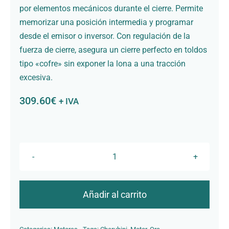
por elementos mecánicos durante el cierre. Permite
memorizar una posición intermedia y programar
desde el emisor o inversor. Con regulación de la
fuerza de cierre, asegura un cierre perfecto en toldos
tipo «cofre» sin exponer la lona a una tracción
excesiva.
309.60
€
+ IVA
Motor
Ora
ZRX
Añadir al carrito
50/12
CZT45501200