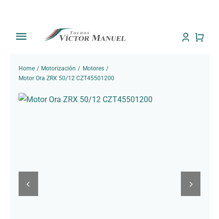
Saltar
al
contenido
Toggle
Navigation
Inicio
Home
Motorización
Motores
Motor Ora ZRX 50/12 CZT45501200
Tienda
Sobre Nosotros
Trabajos
Toldos
Noti Toldos