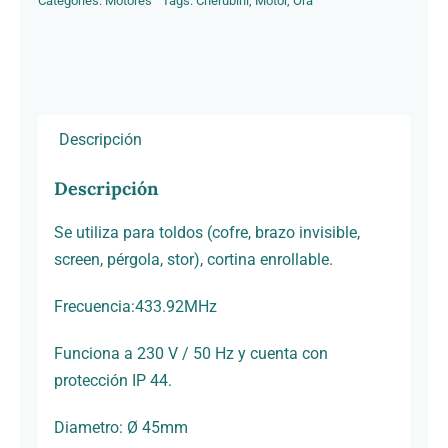
Categories:
Motores
Tags:
Cherubini
,
Motor
,
Ora
cantidad
Descripción
Descripción
Se utiliza para toldos (cofre, brazo invisible,
screen, pérgola, stor), cortina enrollable.
Frecuencia:433.92MHz
Funciona a 230 V / 50 Hz y cuenta con
protección IP 44.
Diametro: Ø 45mm