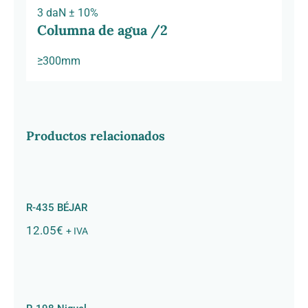
3 daN ± 10%
Columna de agua /2
≥300mm
Productos relacionados
R-435 BÉJAR
R-435 BÉJAR
12.05
€
+ IVA
R-198 Niquel