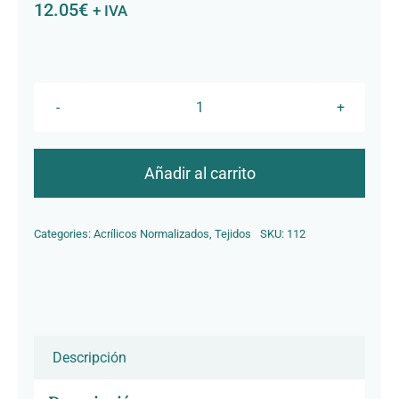
12.05
€
+ IVA
Contacto
R-
095
Gris
Añadir al carrito
Claro
PVC
Categories:
Acrílicos Normalizados
,
Tejidos
SKU:
112
cantidad
Descripción