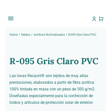
Saltar
al
contenido
Toggle
Navigation
Inicio
Home
Tejidos
Acrílicos Normalizados
R-095 Gris Claro PVC
Tienda
R-095 Gris Claro PVC
Sobre Nosotros
Trabajos
Las lonas Recacril® son tejidos de muy altas
prestaciones, elaborados a partir de fibra acrílica
Toldos
100% tintada en masa con un peso de 300 g/m2.
Diseñadas especialmente para la confección de
toldos y artículos de protección solar de exterior.
Noti Toldos