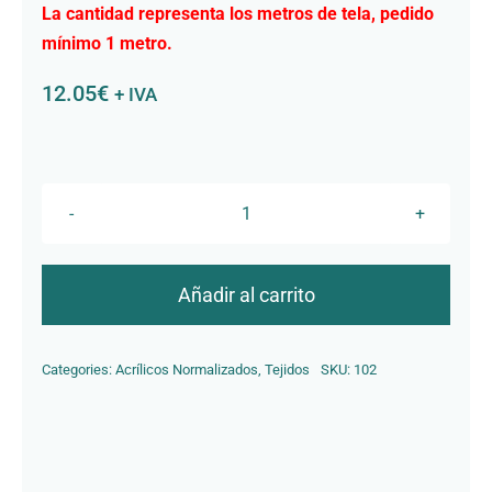
La cantidad representa los metros de tela, pedido
Contacto
mínimo 1 metro.
12.05
€
+ IVA
R-
138
Nube
Añadir al carrito
cantidad
Categories:
Acrílicos Normalizados
,
Tejidos
SKU:
102