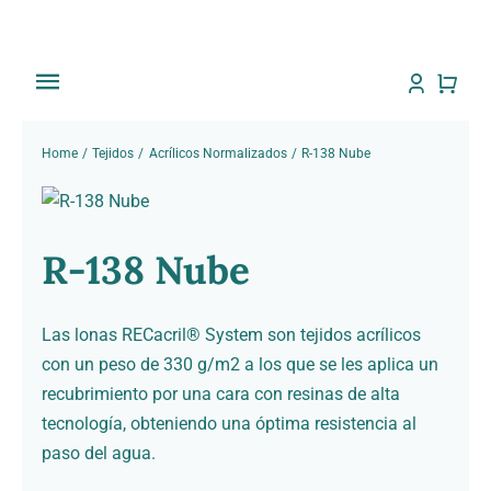
Saltar
al
contenido
Toggle
Navigation
Inicio
Home
Tejidos
Acrílicos Normalizados
R-138 Nube
Tienda
R-138 Nube
Sobre Nosotros
Trabajos
Las lonas RECacril® System son tejidos acrílicos
con un peso de 330 g/m2 a los que se les aplica un
Toldos
recubrimiento por una cara con resinas de alta
tecnología, obteniendo una óptima resistencia al
paso del agua.
Noti Toldos