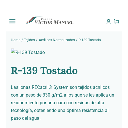
Saltar
al
contenido
Toggle
Navigation
Inicio
Home
Tejidos
Acrílicos Normalizados
R-139 Tostado
Tienda
R-139 Tostado
Sobre Nosotros
Trabajos
Las lonas RECacril® System son tejidos acrílicos
con un peso de 330 g/m2 a los que se les aplica un
Toldos
recubrimiento por una cara con resinas de alta
tecnología, obteniendo una óptima resistencia al
paso del agua.
Noti Toldos