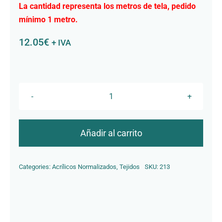
La cantidad representa los metros de tela, pedido
Contacto
mínimo 1 metro.
12.05
€
+ IVA
R-
139
Tostado
Añadir al carrito
cantidad
Categories:
Acrílicos Normalizados
,
Tejidos
SKU:
213