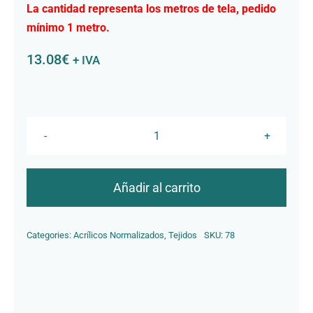
La cantidad representa los metros de tela, pedido
Contacto
mínimo 1 metro.
13.08
€
+ IVA
R-
317
Haya
Añadir al carrito
cantidad
Categories:
Acrílicos Normalizados
,
Tejidos
SKU:
78