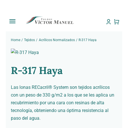
Saltar
al
contenido
Toggle
Navigation
Inicio
Home
Tejidos
Acrílicos Normalizados
R-317 Haya
Tienda
R-317 Haya
Sobre Nosotros
Trabajos
Las lonas RECacril® System son tejidos acrílicos
con un peso de 330 g/m2 a los que se les aplica un
Toldos
recubrimiento por una cara con resinas de alta
tecnología, obteniendo una óptima resistencia al
paso del agua.
Noti Toldos