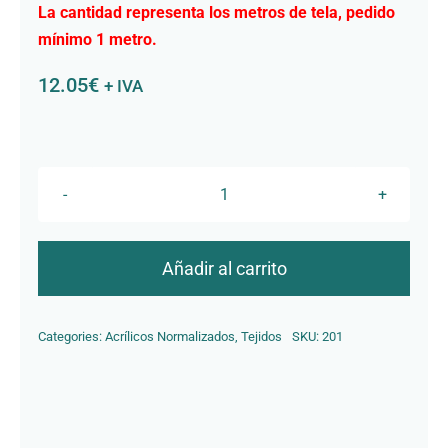
La cantidad representa los metros de tela, pedido
Contacto
mínimo 1 metro.
12.05
€
+ IVA
R-
701
Yecla
Añadir al carrito
cantidad
Categories:
Acrílicos Normalizados
,
Tejidos
SKU:
201