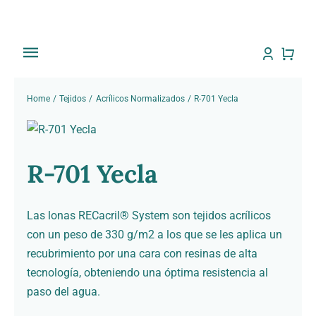
Saltar
al
contenido
Toggle
Navigation
Inicio
Home
Tejidos
Acrílicos Normalizados
R-701 Yecla
Tienda
R-701 Yecla
Sobre Nosotros
Trabajos
Las lonas RECacril® System son tejidos acrílicos
con un peso de 330 g/m2 a los que se les aplica un
Toldos
recubrimiento por una cara con resinas de alta
tecnología, obteniendo una óptima resistencia al
paso del agua.
Noti Toldos