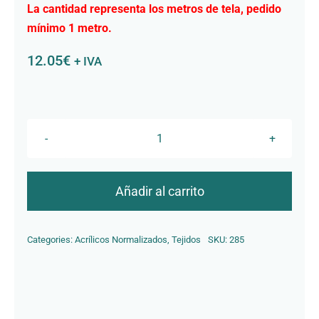
La cantidad representa los metros de tela, pedido
Contacto
mínimo 1 metro.
12.05
€
+ IVA
R-
720
MIJAS
Añadir al carrito
cantidad
Categories:
Acrílicos Normalizados
,
Tejidos
SKU:
285