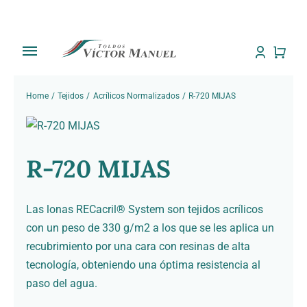
Saltar
al
contenido
Toggle
Navigation
Inicio
Home
Tejidos
Acrílicos Normalizados
R-720 MIJAS
Tienda
R-720 MIJAS
Sobre Nosotros
Trabajos
Las lonas RECacril® System son tejidos acrílicos
con un peso de 330 g/m2 a los que se les aplica un
Toldos
recubrimiento por una cara con resinas de alta
tecnología, obteniendo una óptima resistencia al
paso del agua.
Noti Toldos