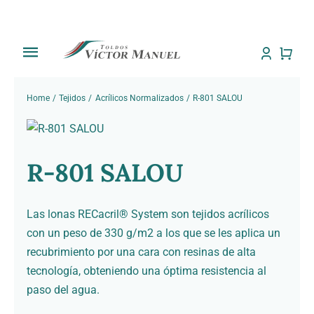
Saltar
al
contenido
Toggle
Navigation
Inicio
Home
Tejidos
Acrílicos Normalizados
R-801 SALOU
Tienda
R-801 SALOU
Sobre Nosotros
Trabajos
Las lonas RECacril® System son tejidos acrílicos
con un peso de 330 g/m2 a los que se les aplica un
Toldos
recubrimiento por una cara con resinas de alta
tecnología, obteniendo una óptima resistencia al
paso del agua.
Noti Toldos