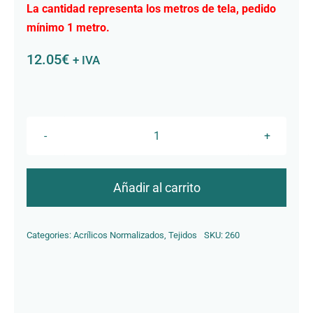
La cantidad representa los metros de tela, pedido
Contacto
mínimo 1 metro.
12.05
€
+ IVA
R-
801
SALOU
Añadir al carrito
cantidad
Categories:
Acrílicos Normalizados
,
Tejidos
SKU:
260