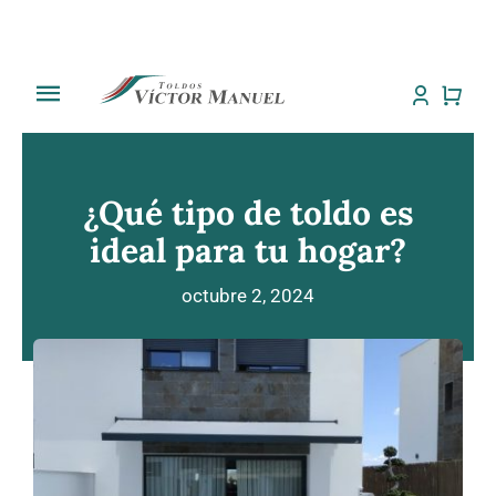
Saltar
al
contenido
Toggle
Navigation
Inicio
¿Qué tipo de toldo es
Tienda
ideal para tu hogar?
Sobre Nosotros
octubre 2, 2024
Trabajos
Toldos
Noti Toldos