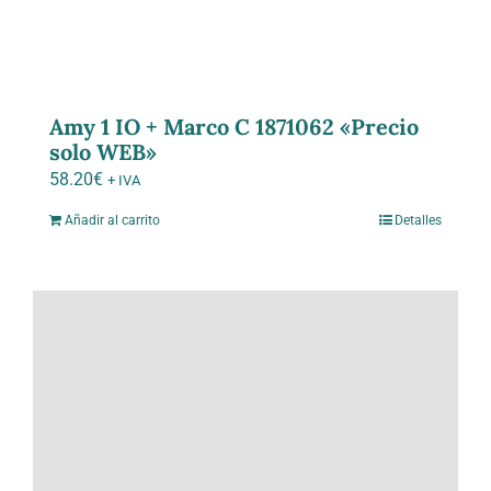
se
pueden
elegir
en
la
Amy 1 IO + Marco C 1871062 «Precio
solo WEB»
página
de
58.20
€
+ IVA
producto
Añadir al carrito
Detalles