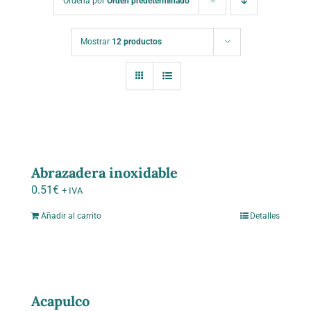
Ordena por
Orden predeterminado
Contacto
Mostrar
12 productos
Abrazadera inoxidable
0.51
€
+ IVA
Añadir al carrito
Detalles
Acapulco