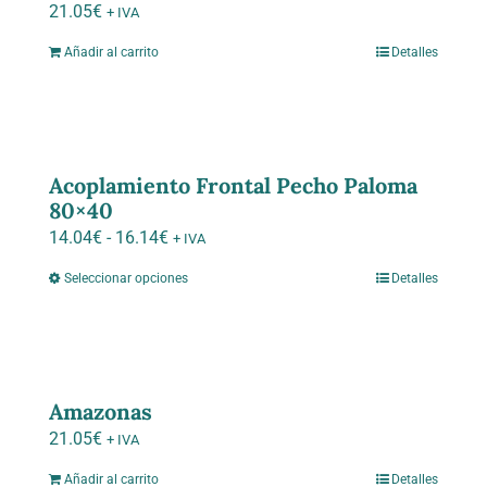
21.05
€
+ IVA
Añadir al carrito
Detalles
Acoplamiento Frontal Pecho Paloma
80×40
Rango
14.04
€
-
16.14
€
+ IVA
de
Seleccionar opciones
Detalles
Este
precios:
producto
desde
tiene
14.04€
múltiples
hasta
variantes.
Amazonas
16.14€
Las
21.05
€
+ IVA
opciones
Añadir al carrito
Detalles