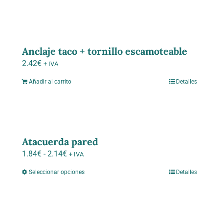
Anclaje taco + tornillo escamoteable
2.42
€
+ IVA
Añadir al carrito
Detalles
Atacuerda pared
Rango
1.84
€
-
2.14
€
+ IVA
de
Seleccionar opciones
Detalles
Este
precios:
producto
desde
tiene
1.84€
múltiples