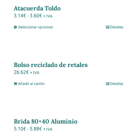
hasta
variantes.
Atacuerda Toldo
2.14€
Las
Rango
3.14
€
-
3.60
€
+ IVA
opciones
de
Seleccionar opciones
Detalles
Este
se
precios:
producto
pueden
desde
tiene
elegir
3.14€
múltiples
en
hasta
variantes.
la
Bolso reciclado de retales
3.60€
Las
página
26.62
€
+ IVA
opciones
de
Añadir al carrito
Detalles
se
producto
pueden
elegir
en
la
Brida 80×40 Aluminio
página
Rango
5.10
€
-
5.88
€
+ IVA
de
de