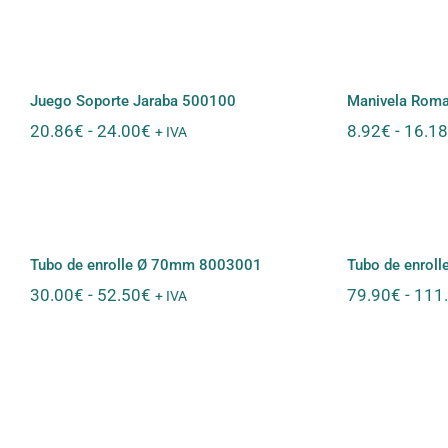
desde
82.82€
Juego Soporte Jaraba
hasta
Maniv
500100
108.22€
Juego Soporte Jaraba 500100
Manivela Rom
Rango
20.86
€
-
24.00
€
8.92
€
-
16.18
+ IVA
de
precios:
desde
Tubo de enrolle Ø 70mm
Tubo de
20.86€
8003001
hasta
24.00€
Tubo de enrolle Ø 70mm 8003001
Tubo de enrol
Rango
30.00
€
-
52.50
€
79.90
€
-
111
+ IVA
de
precios:
desde
30.00€
hasta
52.50€