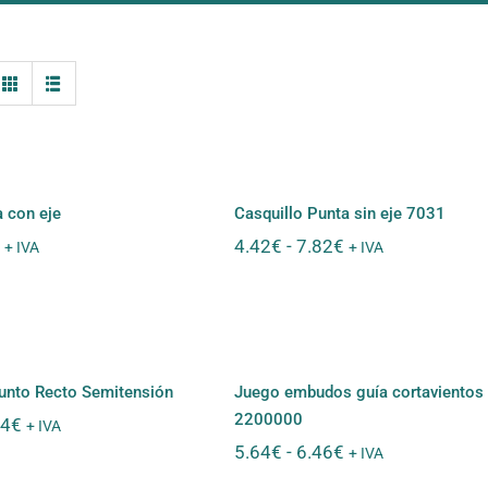
Casquillo Punta sin ej
lo punta con eje
7031
a con eje
Casquillo Punta sin eje 7031
Rango
Rango
4.42
€
-
7.82
€
+ IVA
+ IVA
de
de
precios:
precios:
desde
desde
razo Punto Recto
Juego embudos guía
5.00€
4.42€
emitensión
cortavientos 120 22000
hasta
hasta
9.34€
7.82€
unto Recto Semitensión
Juego embudos guía cortavientos
2200000
Rango
94
€
+ IVA
de
Rango
5.64
€
-
6.46
€
+ IVA
precios:
de