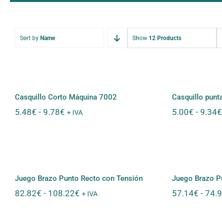
Sort by
Name
Show
12 Products
Casquillo Corto Máquina
Casquil
7002
Casquillo Corto Máquina 7002
Casquillo punt
Rango
5.48
€
-
9.78
€
5.00
€
-
9.34
€
+ IVA
de
precios:
desde
Juego Brazo Punto Recto
Juego B
5.48€
con Tensión
S
hasta
9.78€
Juego Brazo Punto Recto con Tensión
Juego Brazo P
Rango
82.82
€
-
108.22
€
57.14
€
-
74.
+ IVA
de
precios: