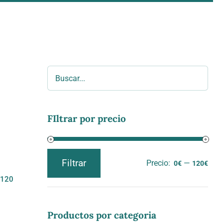
e
FIltrar por precio
00
Filtrar
Precio:
—
0€
120€
Precio
Precio
 120
mínimo
máximo
Productos por categoria