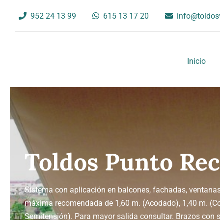
Saltar
952 24 13 99
615 13 17 20
info@toldos
al
contenido
Inicio
Toldos Punto Rec
Sistema con aplicación en balcones, fachadas, ventanas,
máxima recomendada de 1,60 m. (Acodado), 1,40 m. (Co
Semitensión). Para mayor salida consultar. Brazos con 