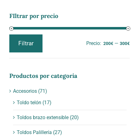
FIltrar por precio
Filtrar
Precio:
—
200€
300€
Precio
Precio
mínimo
máximo
Productos por categoria
Accesorios
(71)
Toldo telón
(17)
Toldos brazo extensible
(20)
Toldos Palillería
(27)