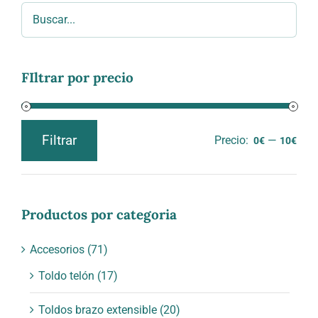
precios:
desde
1.52€
hasta
1.78€
FIltrar por precio
Filtrar
Precio:
—
0€
10€
Precio
Precio
mínimo
máximo
Productos por categoria
Accesorios
(71)
Toldo telón
(17)
Toldos brazo extensible
(20)