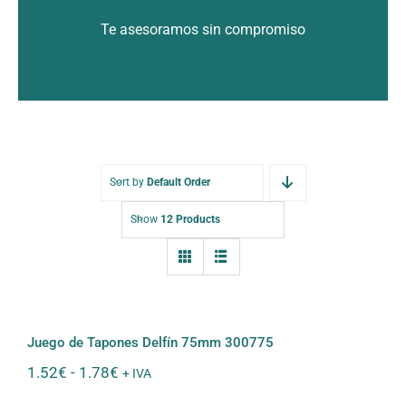
Te asesoramos sin compromiso
Sort by
Default Order
Show
12 Products
Juego de Tapones Delfín 75mm
300775
Juego de Tapones Delfín 75mm 300775
Rango
1.52
€
-
1.78
€
+ IVA
de